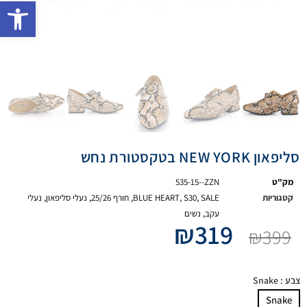
פתח 
סליפאון NEW YORK בטקסטורת נחש
מק"ט
535-15--ZZN
קטגוריות
SALE
,
S30
,
BLUE HEART
,
חורף 25/26
,
נעלי סליפאון
,
נעלי
עקב
,
נשים
₪
319
₪
399
צבע
: Snake
Snake