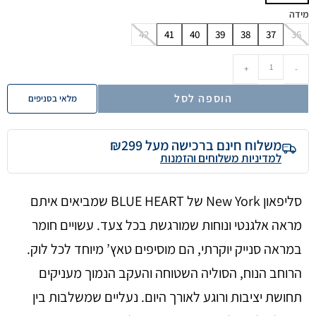
מידה
42
41
40
39
38
37
36
+
-
הוספה לסל
מלאי בסניפים
משלוח חינם ברכישה מעל ₪299
למדיניות משלוחים והזמנות
סליפאון New York של BLUE HEART שמביאים איתם
מראה אלגנטי ונוחות שמורגשת בכל צעד. עשויים חומר
במראה סנייק יוקרתי, הם מוסיפים טאץ’ מיוחד לכל לוק.
הרוחב הנוח, הסוליה השטוחה והעקב הנמוך מעניקים
תחושת יציבות ורוגע לאורך היום. נעליים שמשלבות בין