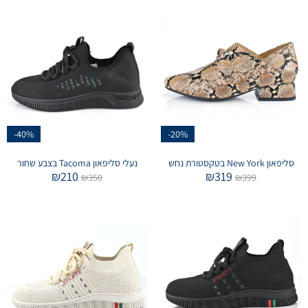
-40%
-20%
סליפאון New York בטקסטורת נחש
נעלי סליפאון Tacoma בצבע שחור
₪
210
₪
319
₪
350
₪
399