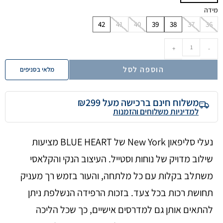
מידה
42
41
40
39
38
37
36
+
-
הוספה לסל
מלאי בסניפים
משלוח חינם ברכישה מעל ₪299
למדיניות משלוחים והזמנות
נעלי סליפאון New York של BLUE HEART מציעות
שילוב מדויק של נוחות וסטייל. העיצוב הנקי והקלאסי
משתלב בקלות עם כל מלתחה, והעור בזמש רך מעניק
תחושת רכות בכל צעד. בזכות הרפידה הנשלפת ניתן
להתאים אותן גם למדרסים אישיים, כך שכל הליכה