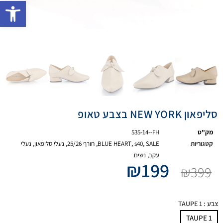
פתח 
סליפאון NEW YORK בצבע טאופ
מק"ט
535-14--FH
קטגוריות
SALE
,
s40
,
BLUE HEART
,
חורף 25/26
,
נעלי סליפאון
,
נעלי
עקב
,
נשים
₪
199
₪
399
צבע
: TAUPE 1
TAUPE 1