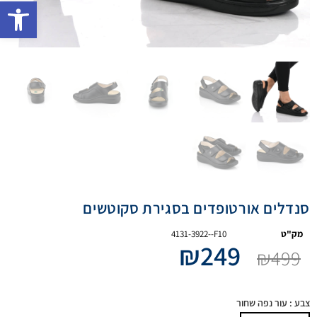
פתח 
סנדלים אורטופדים בסגירת סקוטשים
מק"ט
4131-3922--F10
₪
249
₪
499
צבע
: עור נפה שחור