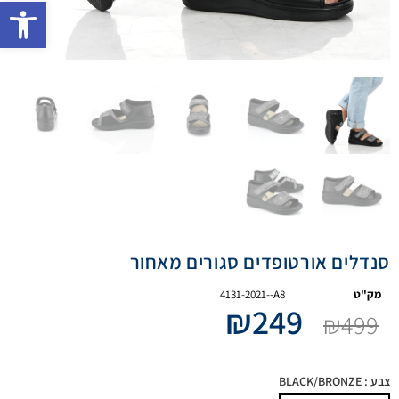
פתח 
סנדלים אורטופדים סגורים מאחור
מק"ט
4131-2021--A8
₪
249
₪
499
צבע
: BLACK/BRONZE