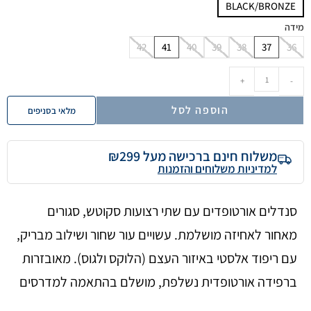
BLACK/BRONZE
מידה
42
41
40
39
38
37
36
+
-
הוספה לסל
מלאי בסניפים
משלוח חינם ברכישה מעל ₪299
למדיניות משלוחים והזמנות
סנדלים אורטופדים עם שתי רצועות סקוטש, סגורים
מאחור לאחיזה מושלמת. עשויים עור שחור ושילוב מבריק,
עם ריפוד אלסטי באיזור העצם (הלוקס ולגוס). מאובזרות
ברפידה אורטופדית נשלפת, מושלם בהתאמה למדרסים