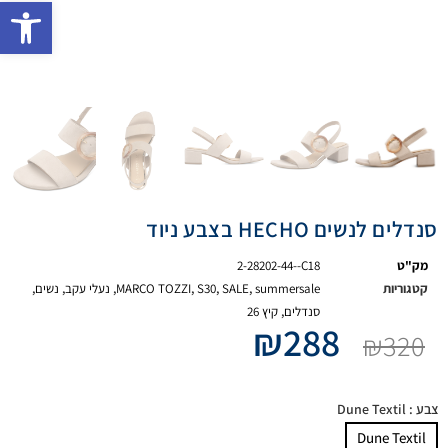
פתח 
סנדלים לנשים HECHO בצבע ניוד
מק"ט
2-28202-44--C18
קטגוריות
summersale
,
SALE
,
S30
,
MARCO TOZZI
,
נעלי עקב
,
נשים
,
סנדלים
,
קיץ 26
₪
288
₪
320
צבע
: Dune Textil
Dune Textil