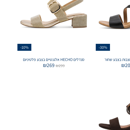
-10%
-30%
סנדלים HECHO אלגנטיים בצבע פלטיניום
₪
269
₪
2
₪
299