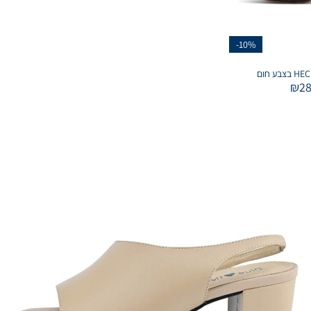
-10%
₪
2