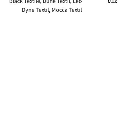
צבע
Leo
,
Dune Textil
,
Black Textile
Dyne Textil
,
Mocca Textil