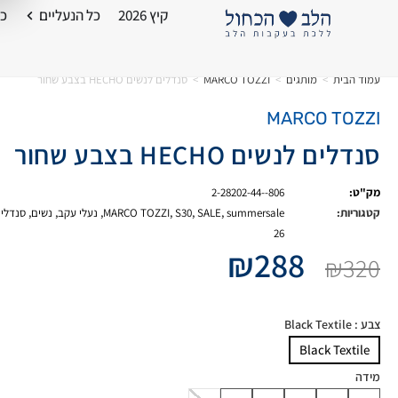
קיץ 2026
כל הנעליים
כל
עמוד הבית
>
מותגים
>
MARCO TOZZI
>
סנדלים לנשים HECHO בצבע שחור
MARCO TOZZI
סנדלים לנשים HECHO בצבע שחור
מק"ט:
2-28202-44--806
קטגוריות:
summersale
,
SALE
,
S30
,
MARCO TOZZI
,
נעלי עקב
,
נשים
,
סנדלי
26
₪
288
₪
320
צבע
: Black Textile
Black Textile
מידה