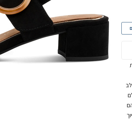
ם
טית
לב
ם
הם
ך