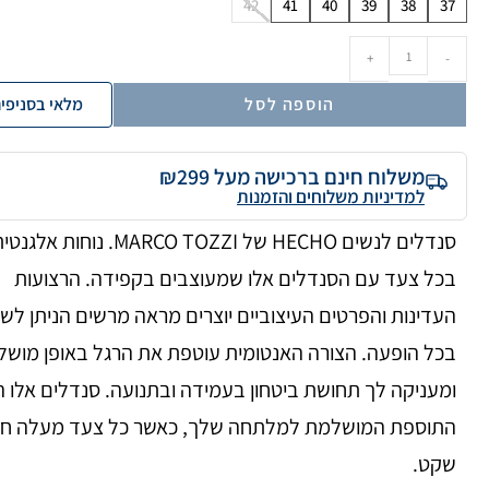
42
41
40
39
38
37
+
-
הוספה לסל
מלאי בסניפי
משלוח חינם ברכישה מעל ₪299
למדיניות משלוחים והזמנות
סנדלים לנשים HECHO של MARCO TOZZI. נוחות אלגנ
בכל צעד עם הסנדלים אלו שמעוצבים בקפידה. הרצועות
העדינות והפרטים העיצוביים יוצרים מראה מרשים הניתן לש
בכל הופעה. הצורה האנטומית עוטפת את הרגל באופן מושל
ומעניקה לך תחושת ביטחון בעמידה ובתנועה. סנדלים אלו 
התוספת המושלמת למלתחה שלך, כאשר כל צעד מעלה חיו
שקט.