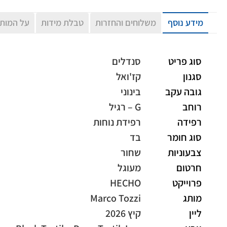
מידע נוסף
משלוחים והחזרות
טבלת מידות
על המות
סוג פריט
סנדלים
סגנון
קז'ואל
גובה עקב
בינוני
רוחב
G – רגיל
רפידה
רפידת נוחות
סוג חומר
בד
צבעוניות
שחור
חרטום
מעוגל
פרוייקט
HECHO
מותג
Marco Tozzi
ליין
קיץ 2026