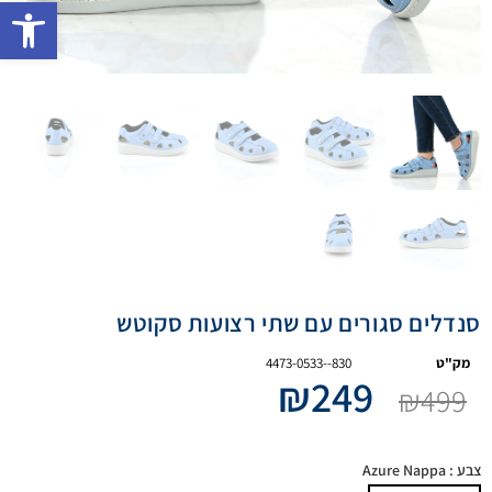
פתח 
סנדלים סגורים עם שתי רצועות סקוטש
מק"ט
4473-0533--830
₪
249
₪
499
צבע
: Azure Nappa