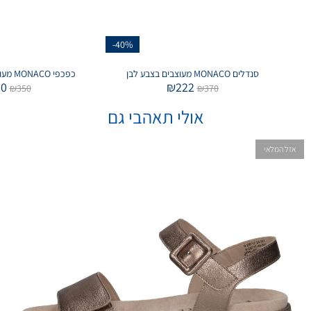
-40%
סנדלים MONACO מעוצבים בצבע לבן
כפכפי MONACO מעוצבים בצבע מטאלי
80
₪
222
₪
350
₪
370
אולי תאהבי גם
אזל המלאי