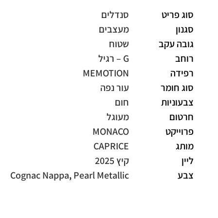
סוג פריט
סנדלים
סגנון
מעצבים
גובה עקב
שטוח
רוחב
G – רגיל
רפידה
MEMOTION
סוג חומר
עור נפה
צבעוניות
חום
חרטום
מעוגל
פרוייקט
MONACO
מותג
CAPRICE
ליין
קיץ 2025
צבע
Pearl Metallic
,
Cognac Nappa