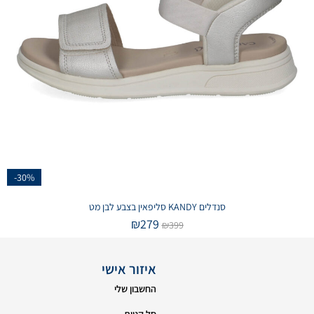
-30%
סנדלים KANDY סליפאין בצבע לבן מט
₪
279
₪
399
איזור אישי
החשבון שלי