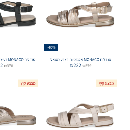
-40%
סנדלים MONACO אלגנטיות בצבע מטאלי
סנדלים MONACO בעיצוב קלאסי בצבע שחור
22
₪
222
₪
370
₪
370
מבצע קיץ
מבצע קיץ