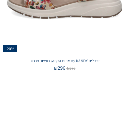
-20%
סנדלים KANDY עם אבזם סקוטש בעיצוב פרחוני
₪
296
₪
370