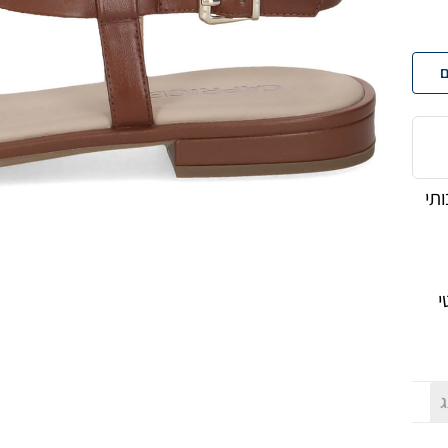
ם
 איכותי
י
ג