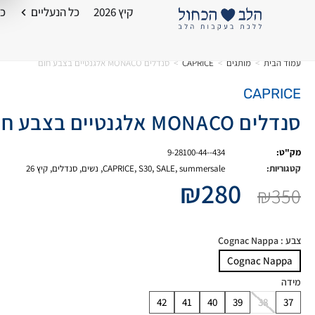
קיץ 2026
כל הנעליים
כל
עמוד הבית
>
מותגים
>
CAPRICE
>
סנדלים MONACO אלגנטיים בצבע חום
CAPRICE
סנדלים MONACO אלגנטיים בצבע חום
מק"ט:
9-28100-44--434
קטגוריות:
summersale
,
SALE
,
S30
,
CAPRICE
,
נשים
,
סנדלים
,
קיץ 26
₪
280
₪
350
צבע
: Cognac Nappa
Cognac Nappa
מידה
42
41
40
39
38
37