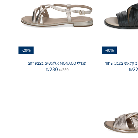
-20%
-40%
סנדלי MONACO אלגנטיים בצבע זהב
₪
280
₪
2
₪
350