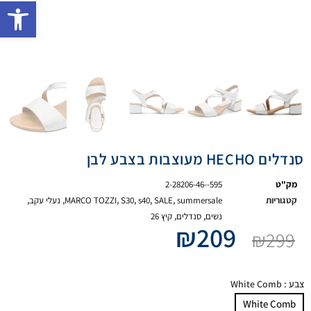
פתח 
סנדלים HECHO מעוצבות בצבע לבן
מק"ט
2-28206-46--595
קטגוריות
summersale
,
SALE
,
s40
,
S30
,
MARCO TOZZI
,
נעלי עקב
,
נשים
,
סנדלים
,
קיץ 26
₪
209
₪
299
צבע
: White Comb
White Comb