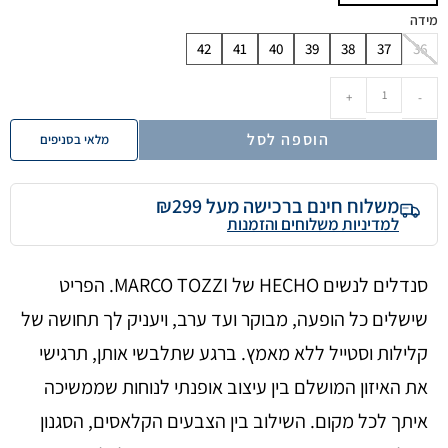
מידה
42
41
40
39
38
37
36
+
-
הוספה לסל
מלאי בסניפים
משלוח חינם ברכישה מעל ₪299
למדיניות משלוחים והזמנות
סנדלים לנשים HECHO של MARCO TOZZI. הפריט
שישלים כל הופעה, מבוקר ועד ערב, ויעניק לך תחושה של
קלילות וסטייל ללא מאמץ. ברגע שתלבשי אותן, תרגישי
את האיזון המושלם בין עיצוב אופנתי לנוחות שממשיכה
איתך לכל מקום. השילוב בין הצבעים הקלאסים, הסגנון