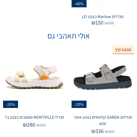
-40%
סנדלים Marlow בצבע לבן
₪
150
₪
250
אולי תאהבי גם
מבצע קיץ
אזל המלאי
-20%
-20%
סנדלים GARDA קלאסיים בצבע אפור
סנדלי MONTVILLE מעוצבים בצבע בז'
זמש
₪
280
₪
350
₪
336
₪
420