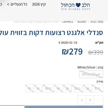
קיץ 2026
כל הנעליים
כל
עמוד הבית
>
מותגים
>
CAPRICE
>
סנדלי אלגנט רצועות דקות בזווית עולה
סנדלי אלגנט רצועות דקות בזווית עול
מק"ט:
9-28200-42--C8
₪
279
₪
399
צבע
: White/Silver
White/Silver
מידה
42
41
40½
40
39
38½
38
37½
+
-