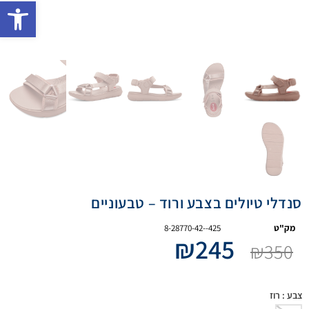
פתח 
סנדלי טיולים בצבע ורוד – טבעוניים
מק"ט
8-28770-42--425
₪
245
₪
350
צבע
: רוז