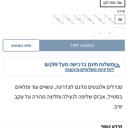
עור נפה לבן
מידה
42
41
40
39
38
37
36
+
-
הוספה לסל
מלאי בסניפים
משלוח חינם ברכישה מעל ₪299
למדיניות משלוחים והזמנות
סנדלים אלגנטים מדגם לונדרינה, עשויים עור ומלאים
בסטייל, אבזם שליפה לנעילה וחליצה מהירה על עקב
יציב.
מידע נוסף