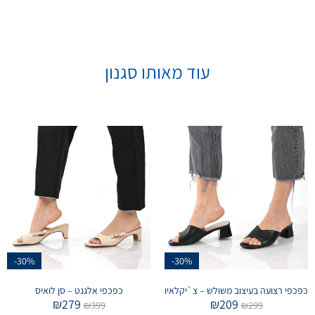
עוד מאותו סגנון
-30%
-30%
כפכפי רצועה בעיצוב משולש – צ`יקלאיו
כפכפי אלגנט – סן לואיס
₪
279
₪
209
₪
399
₪
299