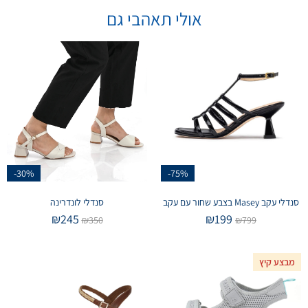
אולי תאהבי גם
-30%
-75%
סנדלי עקב Masey בצבע שחור עם עקב
סנדלי לונדרינה
₪
245
₪
199
₪
350
₪
799
מבצע קיץ