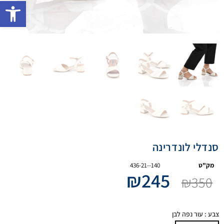
פתח 
סנדלי לונדרינה
מק"ט
436-21--140
₪
245
₪
350
צבע
: עור נפה לבן