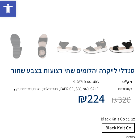
פתח 
סנדלי לייקרה יהלומים שתי רצועות בצבע שחור
מק"ט
9-28710-44--406
קטגוריות
SALE
,
s40
,
S30
,
CAPRICE
,
בסט סלרס
,
נשים
,
סנדלים
,
קיץ
₪
224
₪
320
צבע
: Black Knit Co
Black Knit Co
מידה