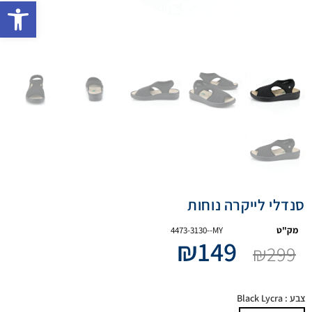
פתח 
סנדלי לייקרה נוחות
מק"ט
4473-3130--MY
₪
149
₪
299
צבע
: Black Lycra