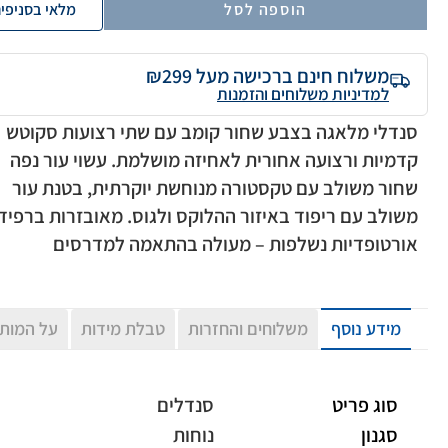
הוספה לסל
מלאי בסניפי
משלוח חינם ברכישה מעל ₪299
למדיניות משלוחים והזמנות
סנדלי מלאגה בצבע שחור קומב עם שתי רצועות סקוטש
קדמיות ורצועה אחורית לאחיזה מושלמת. עשוי עור נפה
שחור משולב עם טקסטורה מנוחשת יוקרתית, בטנת עור
משולב עם ריפוד באיזור ההלוקס ולגוס. מאובזרות ברפיד
אורטופדיות נשלפות – מעולה בהתאמה למדרסים
מידע נוסף
משלוחים והחזרות
טבלת מידות
על המות
סוג פריט
סנדלים
סגנון
נוחות