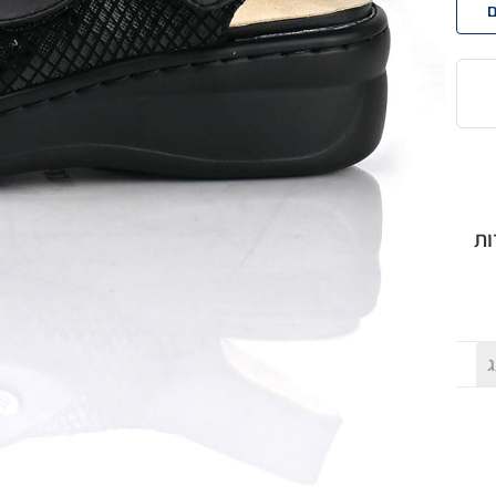
ם
ות
ג