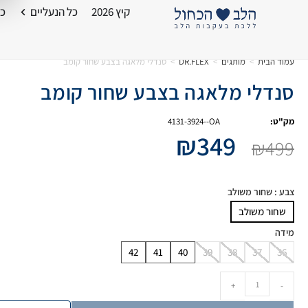
קיץ 2026
כל הנעליים
כל
עמוד הבית
>
מותגים
>
DR.FLEX
>
סנדלי מלאגה בצבע שחור קומב
סנדלי מלאגה בצבע שחור קומב
מק"ט:
4131-3924--OA
₪
349
₪
499
צבע
: שחור משולב
שחור משולב
מידה
42
41
40
39
38
37
36
+
-