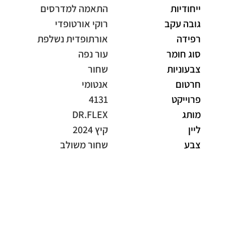
ייחודיות
התאמה למדרסים
גובה עקב
רוקי אורטופדי
רפידה
אורתופדית נשלפת
סוג חומר
עור נפה
צבעוניות
שחור
חרטום
אנטומי
פרוייקט
4131
מותג
DR.FLEX
ליין
קיץ 2024
צבע
שחור משולב