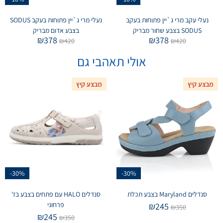
נעלי עקב מרי ג`יין פתוחות בעקב
נעלי מרי ג`יין פתוחות בעקב SODUS
SODUS בצבע שחור מבריק
בצבע אדום מבריק
₪
378
₪
378
₪
420
₪
420
אולי תאהבי גם
מבצע קיץ
מבצע קיץ
-30%
-30%
סנדלים Maryland בצבע תכלת
סנדלים HALO עם פתחים בצבע בז'
פרחוני
₪
245
₪
350
₪
245
₪
350