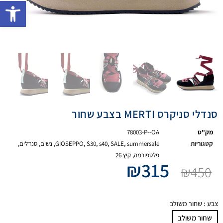
פתח 
סנדלי סניקרס MERTI בצבע שחור
מק"ט
78003-P--OA
קטגוריות
summersale
,
SALE
,
s40
,
S30
,
GIOSEPPO
,
נשים
,
סנדלים
,
פלטפורמה
,
קיץ 26
₪
315
₪
450
צבע
: שחור משולב
שחור משולב