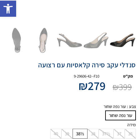
פתח 
סנדלי עקב סירה קלאסיות עם רצועה
מק"ט
9-29606-42--F10
₪
279
₪
399
צבע
: עור נפה שחור
עור נפה שחור
מידה
40
39
38½
38
37½
37
36