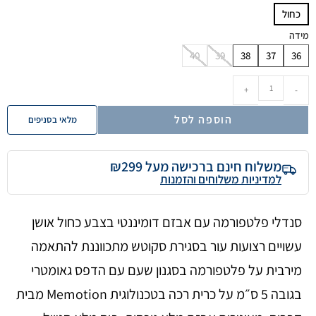
כחול
מידה
40
39
38
37
36
+
-
הוספה לסל
מלאי בסניפים
משלוח חינם ברכישה מעל ₪299
למדיניות משלוחים והזמנות
סנדלי פלטפורמה עם אבזם דומיננטי בצבע כחול אושן
עשויים רצועות עור בסגירת סקוטש מתכווננת להתאמה
מירבית על פלטפורמה בסגנון שעם עם הדפס גאומטרי
בגובה 5 ס״מ על כרית רכה בטכנולוגית Memotion מבית