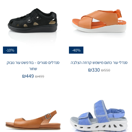
-10%
-40%
סנדלי עור כתום מישמש קרוזה הצלבה
סנדלים סגורים – בודפשט עור נובוק
שחור
₪
330
₪
550
₪
449
₪
499