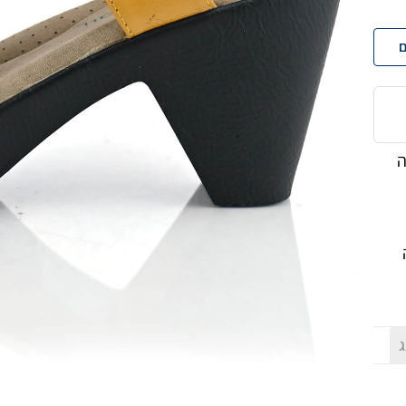
ם
מה
ג