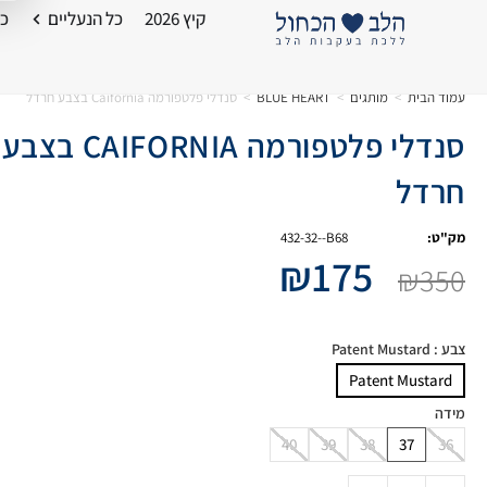
קיץ 2026
כל הנעליים
כל
עמוד הבית
>
מותגים
>
BLUE HEART
>
סנדלי פלטפורמה Caifornia בצבע חרדל
סנדלי פלטפורמה CAIFORNIA בצבע
חרדל
מק"ט:
432-32--B68
₪
175
₪
350
צבע
: Patent Mustard
Patent Mustard
מידה
40
39
38
37
36