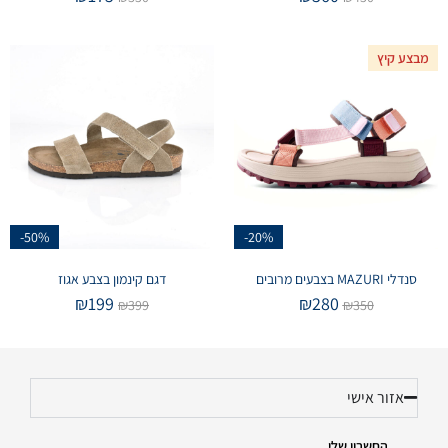
מבצע קיץ
-50%
-20%
סנדלי MAZURI בצבעים מרובים
דגם קינמון בצבע אגוז
₪
199
₪
280
₪
399
₪
350
אזור אישי
החשבון שלי