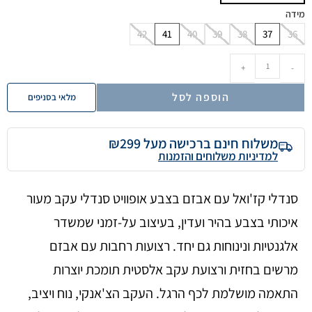
מידה
42
41
40
39
38
37
36
+
-
הוספה לסל
מלאי בסניפים
משלוח חינם ברכישה מעל ₪299
למדיניות משלוחים והזמנות
סנדלי קז'ואל עם אבזם בצבע אופוויט סנדלי עקב מעור
איכותי בצבע בהיר ועדין, בעיצוב על-זמני שמשדר
אלגנטיות ונינוחות גם יחד. רצועות רחבות עם אבזם
מרשים בחזית ורצועת עקב אלסטית תומכת יוצרות
התאמה מושלמת לכף הרגל. העקב הצ'אנקי, נוח ויציב,