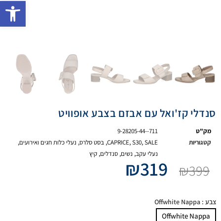
פתח 
סנדלי קז'ואל עם אבזם בצבע אופוויט
מק"ט
9-28205-44--711
קטגוריות
SALE
,
S30
,
CAPRICE
,
בסט סלרס
,
נעלי כלות חגים ואירועים
,
נעלי עקב
,
נשים
,
סנדלים
,
קיץ
₪
319
₪
399
צבע
: Offwhite Nappa
Offwhite Nappa