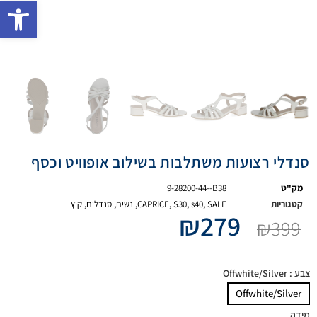
פתח 
סנדלי רצועות משתלבות בשילוב אופוויט וכסף
מק"ט
9-28200-44--B38
קטגוריות
SALE
,
s40
,
S30
,
CAPRICE
,
נשים
,
סנדלים
,
קיץ
₪
279
₪
399
צבע
: Offwhite/Silver
Offwhite/Silver
מידה