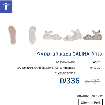
פתח 
סנדלי GALINA בצבע לבן מטאלי
מק"ט
9-28304-46--796
קטגוריות
summersale
,
SALE
,
S30
,
CAPRICE
,
נשים
,
סנדלים
,
פלטפורמה
,
קיץ 26
₪
336
₪
420
צבע
: Offwhite Perl
Offwhite Perl