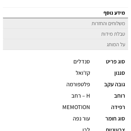
מידע נוסף
משלוחים והחזרות
טבלת מידות
על המותג
סוג פריט
סנדלים
סגנון
קז'ואל
גובה עקב
פלטפורמה
רוחב
H – רחב
רפידה
MEMOTION
סוג חומר
עור נפה
צבעוניות
לבן