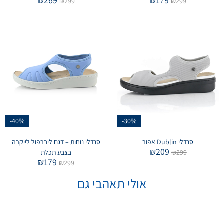
₪
269
₪
179
₪
299
₪
299
-40%
-30%
סנדלי Dublin אפור
סנדלי נוחות – דגם ליברפול לייקרה
₪
209
299
₪
בצבע תכלת
₪
179
₪
299
אולי תאהבי גם