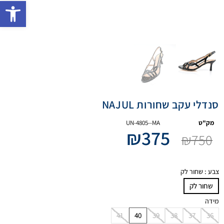
פתח 
סנדלי עקב שחורות NAJUL
מק"ט
UN-4805--MA
₪
375
₪
750
צבע
: שחור לק
שחור לק
מידה
41
40
39
38
37
36