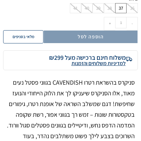
41
40
39
38
37
36
+
-
הוספה לסל
מלאי בסניפים
משלוח חינם ברכישה מעל ₪299
למדיניות משלוחים והזמנות
סניקרס בהשראת רטרו CAVENDISH בגווני פסטל נעים
מאוד, אלו הסניקרס שיעניקו לך את הלוק הייחודי והנועז
שחיפשת! דגם שמשלב השראה של אופנת רטרו, גימורים
בטקסטורות שונות – זמש רך בגווני אפור, רשת שקופה
המדמה הדפס נחש, ודיטיילים בגוונים פסטלים סגול וורוד.
השרוכים בצבע לילך פשוט משתלבים נהדר, בעוד