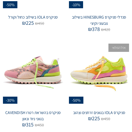
-50%
-10%
סנדלי סניקרס HINESBURG בשילוב
סניקרס IOLA בשילוב כחול וקורל
₪
225
צבעוני וקיצי
450
₪
₪
378
₪
420
אזל המלאי
-30%
-50%
סניקרס IOLA בגוונים זרחנים וצהוב
סניקרס בהשראת רטרו CAVENDISH
₪
225
450
₪
בגווני ניוד ונאון
₪
315
₪
450