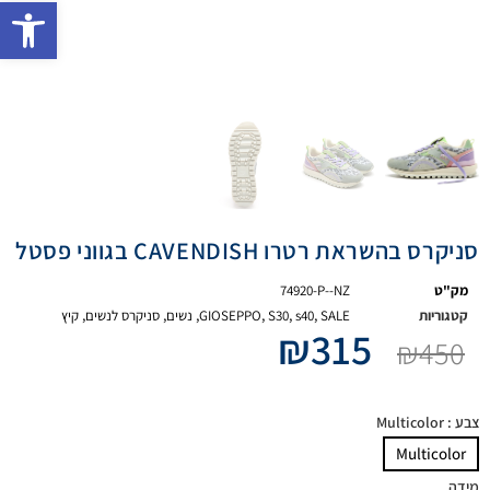
פתח 
סניקרס בהשראת רטרו CAVENDISH בגווני פסטל
מק"ט
74920-P--NZ
קטגוריות
SALE
,
s40
,
S30
,
GIOSEPPO
,
נשים
,
סניקרס לנשים
,
קיץ
₪
315
₪
450
צבע
: Multicolor
Multicolor
מידה