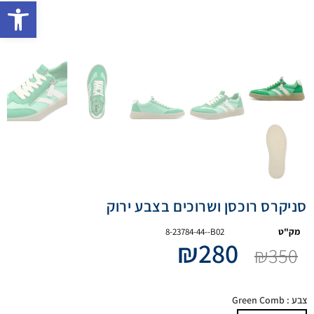
פתח 
סניקרס רוכסן ושרוכים בצבע ירוק
מק"ט
8-23784-44--B02
₪
280
₪
350
צבע
: Green Comb