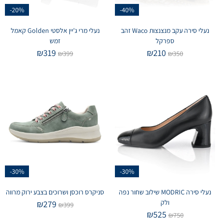
-20%
-40%
נעלי סירה עקב מנצנצות Waco זהב
נעלי מרי ג'יין אלסטי Golden קאמל
ספרקל
זמש
₪
319
₪
210
₪
399
₪
350
-30%
-30%
נעלי סירה MODRIC שילוב שחור נפה
סניקרס רוכסן ושרוכים בצבע ירוק מרווה
ולק
₪
279
₪
399
₪
525
₪
750