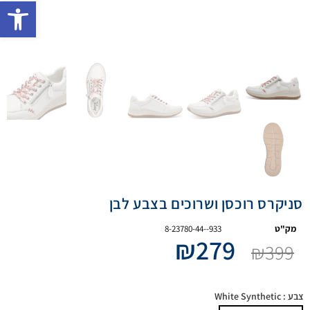
פתח 
סניקרס רוכסן ושרוכים בצבע לבן
מק"ט
8-23780-44--933
₪
279
₪
399
צבע
: White Synthetic