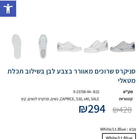
פתח 
סניקרס שרוכים מאוורר בצבע לבן בשילוב תכלת
מטאלי
מק"ט
9-23708-44--B32
קטגוריות
SALE
,
s40
,
S30
,
CAPRICE
,
נשים
,
סניקרס לנשים
,
קיץ
₪
294
₪
420
צבע
: White/Lt.Blue
White/Lt.Blue