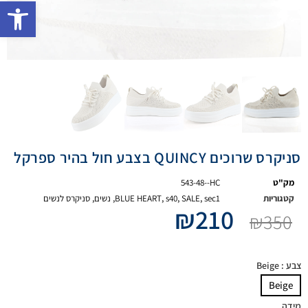
פתח 
סניקרס שרוכים QUINCY בצבע חול בהיר ספרקל
מק"ט
543-48--HC
קטגוריות
sec1
,
SALE
,
s40
,
BLUE HEART
,
נשים
,
סניקרס לנשים
₪
210
₪
350
צבע
: Beige
Beige
מידה