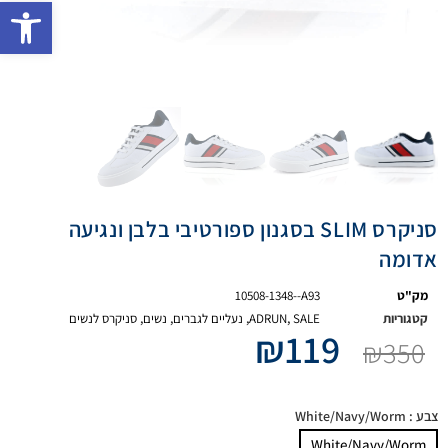
פתח 
סניקרס SLIM בסגנון ספורטיבי בלבן ונגיעה
אדומה
מק"ט
10508-1348--A93
קטגוריות
SALE
,
ADRUN
,
נעליים לגברים
,
נשים
,
סניקרס לנשים
₪
119
₪
350
צבע
: White/Navy/Worm
White/Navy/Worm