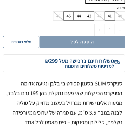
מידה
46
45
44
43
42
41
40
+
-
הוספה לסל
מלאי בסניפים
משלוח חינם ברכישה מעל ₪299
למדיניות משלוחים והזמנות
סניקרס SLIM בסגנון ספורטיבי בלבן ונגיעה אדומה
הסניקרס הכי קלות שאי פעם נתקלת בהן 195 גרם בלבד,
מגיעות אלינו ישירות מברזיל בעיצוב מדוייק על סוליה
לבנה בגובה 3.5 ס״מ, עם סגירה של שרוכי גומי ורפידה
נשלפת, קלילות ומפנקות – פיס מאסט לכל אחד