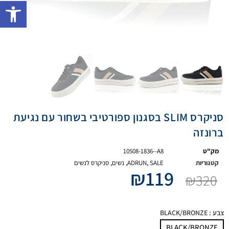
פתח 
סניקרס SLIM בסגנון ספורטיבי בשחור עם נגיעת
ברונזה
מק"ט
10508-1836--A8
קטגוריות
SALE
,
ADRUN
,
נשים
,
סניקרס לנשים
₪
119
₪
320
צבע
: BLACK/BRONZE
BLACK/BRONZE