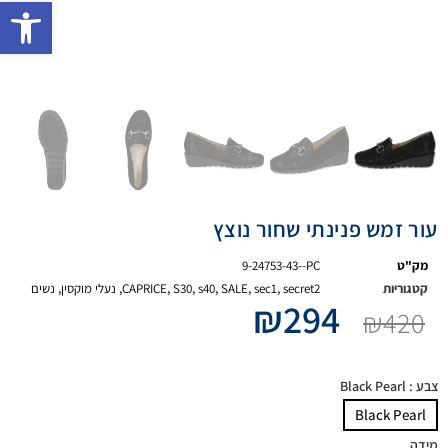
פתח 
עור זמש פנינתי שחור נוצץ
מק"ט
9-24753-43--PC
קטגוריות
secret2
,
sec1
,
SALE
,
s40
,
S30
,
CAPRICE
,
נעלי מוקסין
,
נשים
₪
294
₪
420
צבע
: Black Pearl
Black Pearl
מידה