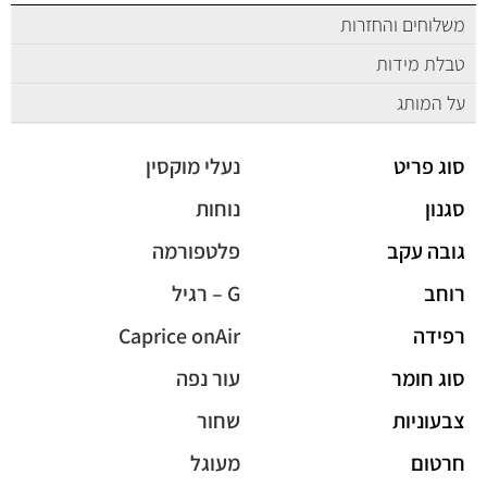
משלוחים והחזרות
טבלת מידות
על המותג
סוג פריט
נעלי מוקסין
סגנון
נוחות
גובה עקב
פלטפורמה
רוחב
G – רגיל
רפידה
Caprice onAir
סוג חומר
עור נפה
צבעוניות
שחור
חרטום
מעוגל