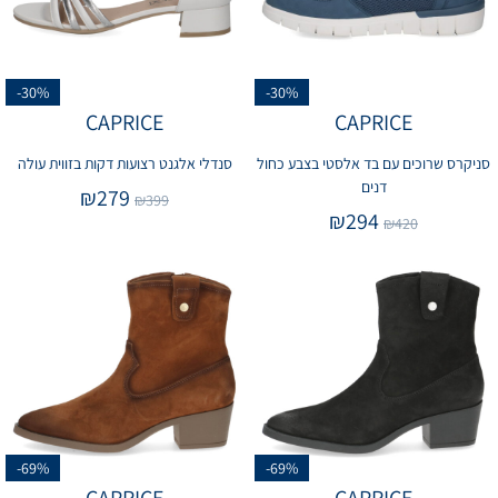
-30%
-30%
CAPRICE
CAPRICE
סניקרס שרוכים עם בד אלסטי בצבע כחול
סנדלי אלגנט רצועות דקות בזווית עולה
דנים
₪
279
₪
399
₪
294
₪
420
-69%
-69%