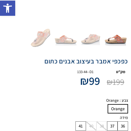
פתח 
כפכפי אמבר בעיצוב אבנים כתום
מק"ט
133-44--D1
₪
99
₪
199
צבע
: Orange
Orange
מידה
41
40
38
37
36