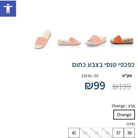
פתח 
כפכפי טנסי בצבע כתום
מק"ט
133-61--D1
₪
99
₪
199
צבע
: Orange
Orange
מידה
41
40
39
38
37
36