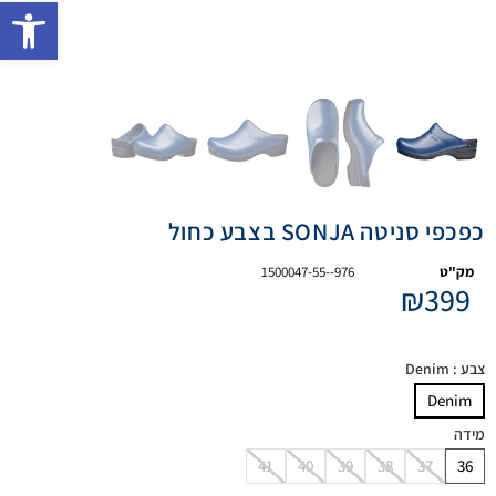
פתח 
כפכפי סניטה SONJA בצבע כחול
מק"ט
1500047-55--976
₪
399
צבע
: Denim
Denim
מידה
41
40
39
38
37
36