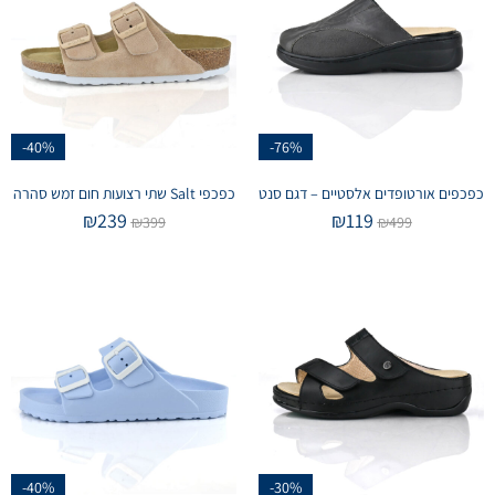
-40%
-76%
כפכפים אורטופדים אלסטיים – דגם סנט
כפכפי Salt שתי רצועות חום זמש סהרה
₪
239
₪
119
₪
399
₪
499
-40%
-30%