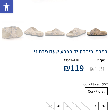
פתח 
כפכפי ריברסייד בצבע שעם פרחוני
מק"ט
135-21--L18
₪
119
₪
199
צבע
: Cork Floral
Cork Floral
מידה
42
41
40
39
38
37
36