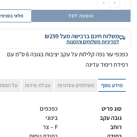
+
-
הוספה לסל
מלאי בסניפי
משלוח חינם ברכישה מעל ₪299
למדיניות משלוחים והזמנות
כפכפי עור נפה קלילות על עקב יציבות בגובה 6 ס"מ עם
רפידת ריפוד עדינה
מידע נוסף
משלוחים והחזרות
טבלת מידות
על המות
סוג פריט
כפכפים
גובה עקב
בינוני
רוחב
F – צר
רפידה
רפידת נוחות