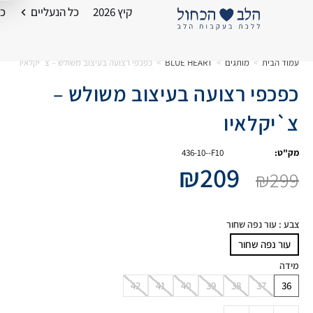
קיץ 2026
כל הנעליים
כל
עמוד הבית
>
מותגים
>
BLUE HEART
>
כפכפי רצועה בעיצוב משולש – צ`יקלאיו
כפכפי רצועה בעיצוב משולש –
צ`יקלאיו
מק"ט:
436-10--F10
₪
209
₪
299
צבע
: עור נפה שחור
עור נפה שחור
מידה
42
41
40
39
38
37
36