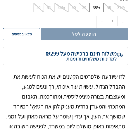
42
41
40½
40
39
38½
38
37½
+
-
הוספה לסל
מלאי בסניפים
משלוח חינם ברכישה מעל ₪299
למדיניות משלוחים והזמנות
לזו שיודעת שלפרטים הקטנים יש את הכוח לעשות את
ההבדל הגדול. עשויות עור איכותי, רך ונעים למגע,
ומעוצבות בצורה מינימליסטית ומתוחכמת. האבזם
המתכתי והמעודן בחזית מעניק להן את הטאץ' המיוחד
שמושך את העין, אך עדיין שומר על מראה מאוזן ועל-זמני.
מתאימות באופן מושלם ליום במשרד, לפגישה חשובה או