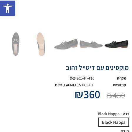
פתח 
מוקסינים עם דיטייל זהוב
מק"ט
9-24201-44--F10
קטגוריות
SALE
,
S30
,
CAPRICE
,
נשים
₪
360
₪
450
צבע
: Black Nappa
Black Nappa
מידה