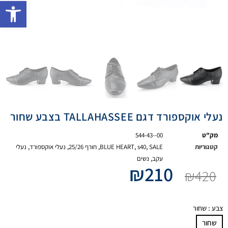
פתח 
נעלי אוקספורד דגם TALLAHASSEE בצבע שחור
מק"ט
544-43--00
קטגוריות
SALE
,
s40
,
BLUE HEART
,
חורף 25/26
,
נעלי אוקספורד
,
נעלי
עקב
,
נשים
₪
210
₪
420
צבע
: שחור
שחור