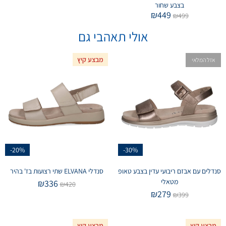
בצבע שחור
₪
449
₪
499
אולי תאהבי גם
מבצע קיץ
אזל המלאי
-20%
-30%
סנדלים עם אבזם ריבועי עדין בצבע טאופ
סנדלי ELVANA שתי רצועות בז' בהיר
מטאלי
₪
336
₪
420
₪
279
₪
399
מבצע קיץ
מבצע קיץ