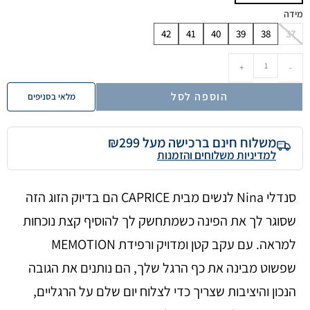
מידה
42
41
40
39
38
37
+
-
הוספה לסל
מלאי בסניפים
משלוח חינם ברכישה מעל ₪299
למדיניות משלוחים והזמנות
סנדלי Nina לנשים מבית CAPRICE הם בדיוק הזוג הזה
שסוגר לך את הפינה כשמתחשק לך להוסיף קצת נוכחות
למראה. עם עקב קטן ומדויק ורפידת MEMOTION
שפשוט מבינה את כף הרגל שלך, הם נותנים את הגובה
הנכון והיציבות שצריך כדי לצלוח יום שלם על הרגליים,