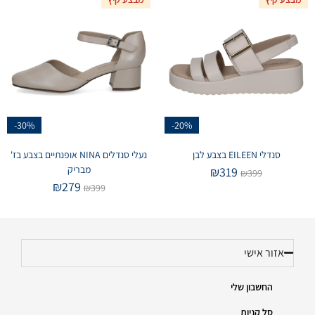
-30%
-20%
סנדלי EILEEN בצבע לבן
נעלי סנדלים NINA אופנתיים בצבע בז'
מבריק
₪
319
₪
399
₪
279
₪
399
אזור אישי
החשבון שלי
סל קניות