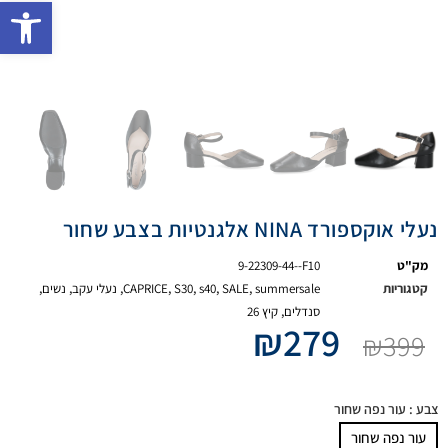
פתח 
נעלי אוקספורד NINA אלגנטיות בצבע שחור
מק"ט
9-22309-44--F10
קטגוריות
summersale
,
SALE
,
s40
,
S30
,
CAPRICE
,
נעלי עקב
,
נשים
,
סנדלים
,
קיץ 26
₪
279
₪
399
צבע
: עור נפה שחור
עור נפה שחור