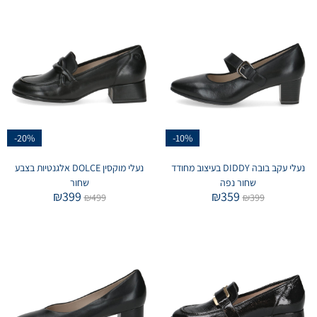
-20%
-10%
נעלי עקב בובה DIDDY בעיצוב מחודד
נעלי מוקסין DOLCE אלגנטיות בצבע
שחור נפה
שחור
₪
399
₪
359
₪
499
₪
399