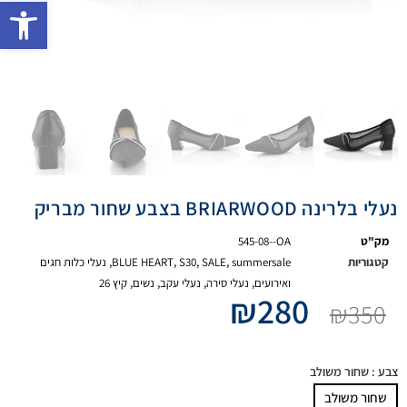
פתח 
נעלי בלרינה BRIARWOOD בצבע שחור מבריק
מק"ט
545-08--OA
קטגוריות
summersale
,
SALE
,
S30
,
BLUE HEART
,
נעלי כלות חגים
ואירועים
,
נעלי סירה
,
נעלי עקב
,
נשים
,
קיץ 26
₪
280
₪
350
צבע
: שחור משולב
שחור משולב