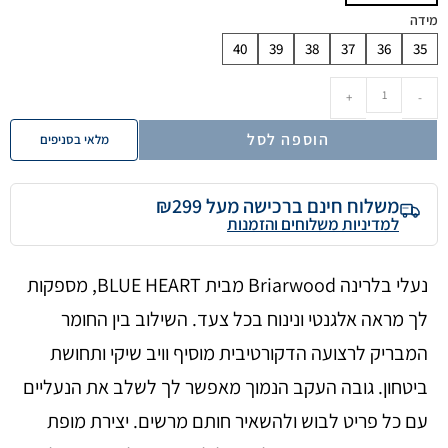
מידה
40
39
38
37
36
35
+
-
הוספה לסל
מלאי בסניפים
משלוח חינם ברכישה מעל ₪299
למדיניות משלוחים והזמנות
נעלי בלרינה Briarwood מבית BLUE HEART, מספקות
לך מראה אלגנטי ונינוח בכל צעד. השילוב בין החומר
המבריק לרצועה הדקורטיבית מוסיף וויב שיקי ותחושת
ביטחון. גובה העקב הנמוך מאפשר לך לשלב את הנעליים
עם כל פריט לבוש ולהשאיר חותם מרשים. יצירת מופת