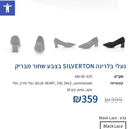
פתח 
נעלי בלרינה SILVERTON בצבע שחור מבריק
מק"ט
545-00--A70
קטגוריות
summersale
,
SALE
,
S30
,
BLUE HEART
,
נעלי סירה
,
נעלי
עקב
,
נשים
,
קיץ 26
₪
359
₪
399
צבע
: Black Lace
Black Lace