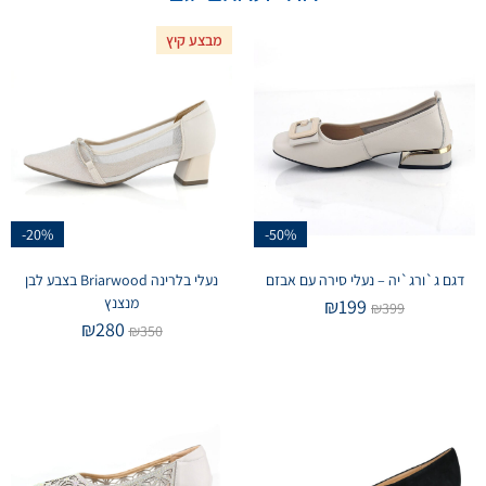
מבצע קיץ
-20%
-50%
דגם ג`ורג`יה – נעלי סירה עם אבזם
נעלי בלרינה Briarwood בצבע לבן
מנצנץ
₪
199
₪
399
₪
280
₪
350