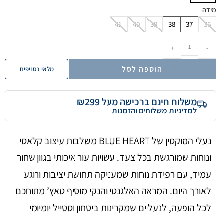
מידה
41
40
39
38
37
36
+
-
הוספה לסל
מלאי בסניפים
משלוח חינם ברכישה מעל ₪299
למדיניות משלוחים והזמנות
נעלי המוקסין של BLUE HEART משלבות עיצוב קלאסי
ונוחות שמורגשת בכל צעד. עשויות עור איכותי בגוון שחור
עמיד, עם רפידת נוחות שמעניקה תחושת יציבות ורוגע
לאורך היום. המראה האלגנטי והנקי מוסיף טאץ’ מתוחכם
לכל הופעה, לנעליים שמקרינות ביטחון וסטייל יומיומי