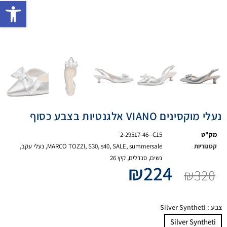
פתח 
נעלי מוקסינים VIANO אלגנטיות בצבע כסוף
מק"ט
2-29517-46--C15
קטגוריות
summersale
,
SALE
,
s40
,
S30
,
MARCO TOZZI
,
נעלי עקב
,
נשים
,
סנדלים
,
קיץ 26
₪
224
₪
320
צבע
: Silver Syntheti
Silver Syntheti