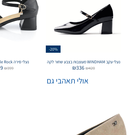
-20%
נעלי עקב WINDHAM מעוצבות בצבע שחור לקה
נעלי סירה Little Rock בצבע שחור
39
₪
336
₪
399
₪
420
אולי תאהבי גם