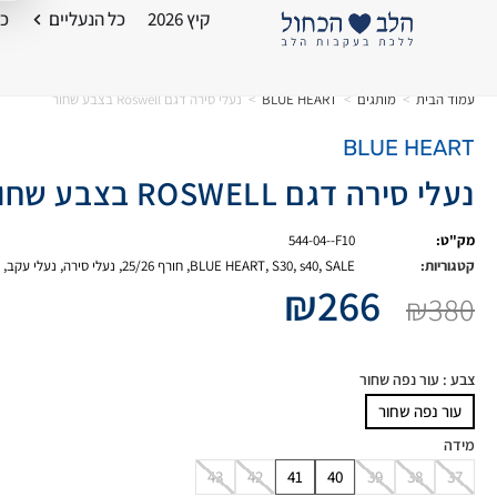
קיץ 2026
כל הנעליים
כל
עמוד הבית
>
מותגים
>
BLUE HEART
>
נעלי סירה דגם Roswell בצבע שחור
BLUE HEART
נעלי סירה דגם ROSWELL בצבע שחור
מק"ט:
544-04--F10
קטגוריות:
SALE
,
s40
,
S30
,
BLUE HEART
,
חורף 25/26
,
נעלי סירה
,
נעלי עקב
,
₪
266
₪
380
צבע
: עור נפה שחור
עור נפה שחור
מידה
43
42
41
40
39
38
37