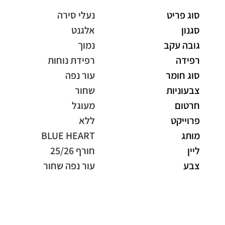
סוג פריט
נעלי סירה
סגנון
אלגנט
גובה עקב
נמוך
רפידה
רפידת נוחות
סוג חומר
עור נפה
צבעוניות
שחור
חרטום
מעוגל
פרוייקט
ללא
מותג
BLUE HEART
ליין
חורף 25/26
צבע
עור נפה שחור