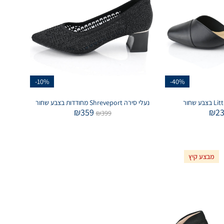
-10%
-40%
נעלי סירה Shreveport מחודדות בצבע שחור
₪
359
₪
2
₪
399
מבצע קיץ