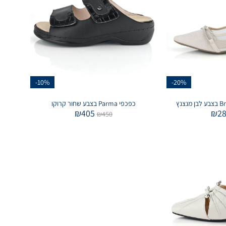
-10%
-20%
כפכפי Parma בצבע שחור קרוקו
₪
405
₪
2
₪
450