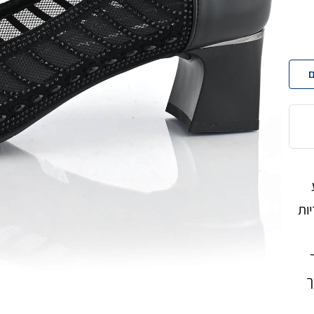
ם
ות
ך