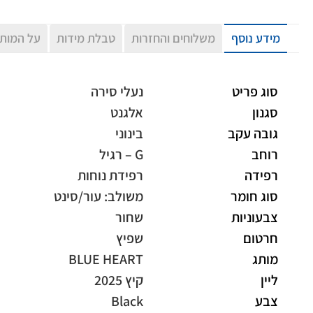
מידע נוסף
משלוחים והחזרות
טבלת מידות
על המות
סוג פריט
נעלי סירה
סגנון
אלגנט
גובה עקב
בינוני
רוחב
G – רגיל
רפידה
רפידת נוחות
סוג חומר
משולב: עור/סינט
צבעוניות
שחור
חרטום
שפיץ
מותג
BLUE HEART
ליין
קיץ 2025
צבע
Black