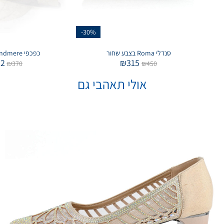
-30%
סנדלי Roma בצבע שחור
כפכפי Windmere בצבע לבן
22
₪
315
₪
370
₪
450
אולי תאהבי גם