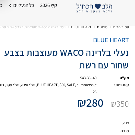
קיץ 2026
כל הנעליים
כל
עמוד הבית
>
מותגים
>
BLUE HEART
>
נעלי בלרינה Waco מעוצבות בצבע שחור עם רשת
BLUE HEART
נעלי בלרינה WACO מעוצבות בצבע
שחור עם רשת
מק"ט:
543-36--49
קטגוריות:
summersale
,
SALE
,
S30
,
BLUE HEART
,
נעלי סירה
,
נעלי עקב
,
נשי
26
₪
280
₪
350
צבע
מידה