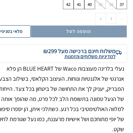
42
41
40
39
38
37
+
-
הוספה לסל
מלאי בסניפי
משלוח חינם ברכישה מעל ₪299
למדיניות משלוחים והזמנות
נעלי בלרינה מעוצבות Waco של BLUE HEART הן פלא
אנרגטי של אלגנטיות ונוחות. העיצוב הקלאסי, בשילוב הצבע
המבריק, יעניק לך את התחושה של ביטחון בכל צעד. הייחודי
של הנעל טמונה בתשומת הלב לכל פרט, מה שהופך אותה
למלווה האולטימטיבי בכל רגע. כשתלכי איתן, הן יספרו סיפור
של יופי מתוחכם ושל אישיות מרעננת, כמו נעל שגורמת לחיו
שקט.