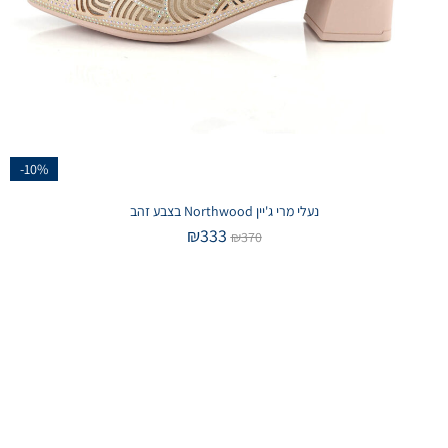
-10%
נעלי מרי ג'יין Northwood בצבע זהב
₪
333
₪
370