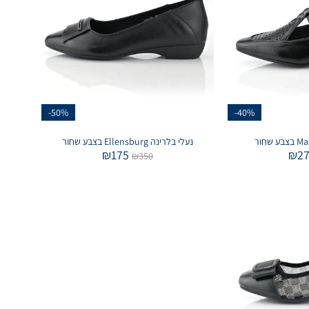
-50%
-40%
נעלי בלרינה Ellensburg בצבע שחור
₪
175
₪
2
₪
350