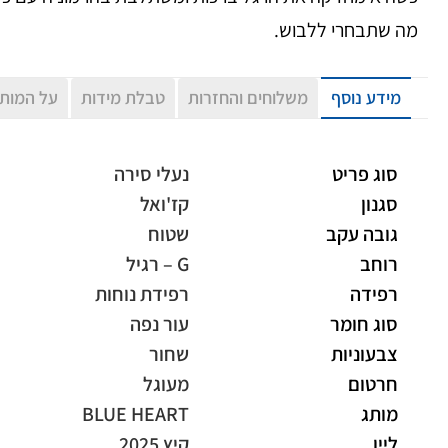
מה שתבחרי ללבוש.
מידע נוסף
משלוחים והחזרות
טבלת מידות
על המות
סוג פריט
נעלי סירה
סגנון
קז'ואל
גובה עקב
שטוח
רוחב
G – רגיל
רפידה
רפידת נוחות
סוג חומר
עור נפה
צבעוניות
שחור
חרטום
מעוגל
מותג
BLUE HEART
ליין
קיץ 2025