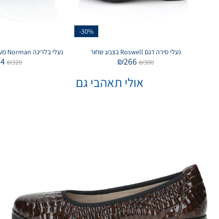
-30%
נעלי סירה דגם Roswell בצבע שחור
נעלי בלרינה Norman מעוצב בצבע שחור וגוונים
24
₪
266
₪
320
₪
380
אולי תאהבי גם