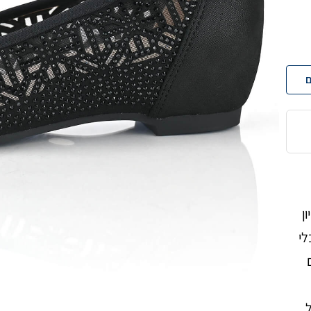
ם
ניקיון
לי