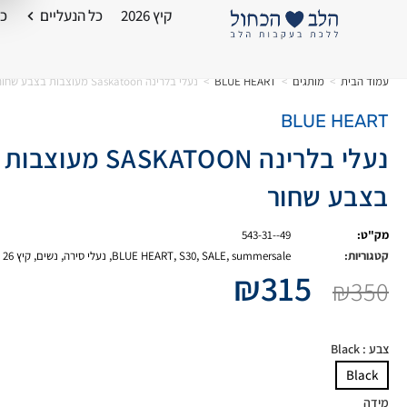
קיץ 2026
כל הנעליים
כל
עמוד הבית
>
מותגים
>
BLUE HEART
>
נעלי בלרינה Saskatoon מעוצבות בצבע שחור
BLUE HEART
נעלי בלרינה SASKATOON מעוצבות
בצבע שחור
מק"ט:
543-31--49
קטגוריות:
summersale
,
SALE
,
S30
,
BLUE HEART
,
נעלי סירה
,
נשים
,
קיץ 26
₪
315
₪
350
צבע
: Black
Black
מידה