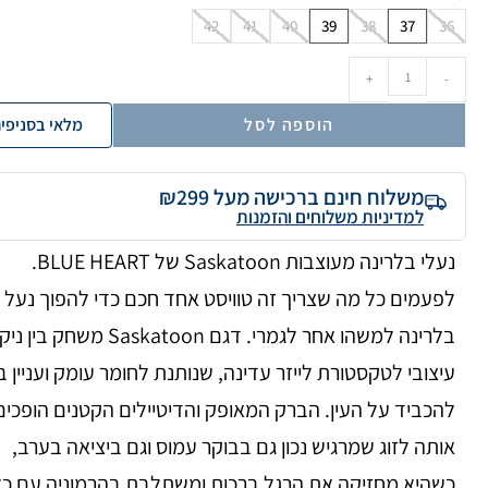
42
41
40
39
38
37
36
+
-
הוספה לסל
מלאי בסניפי
משלוח חינם ברכישה מעל ₪299
למדיניות משלוחים והזמנות
נעלי בלרינה מעוצבות Saskatoon של BLUE HEART.
לפעמים כל מה שצריך זה טוויסט אחד חכם כדי להפוך נעל
בלרינה למשהו אחר לגמרי. דגם Saskatoon משחק בין 
עיצובי לטקסטורת לייזר עדינה, שנותנת לחומר עומק ועניין ב
להכביד על העין. הברק המאופק והדיטיילים הקטנים הופכים
אותה לזוג שמרגיש נכון גם בבוקר עמוס וגם ביציאה בערב,
כשהיא מחזיקה את הרגל ברכות ומשתלבת בהרמוניה עם כל