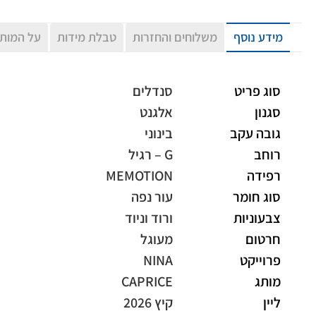
מידע נוסף
משלוחים והחזרות
טבלת מידות
על המות
סוג פריט
סנדלים
סגנון
אלגנט
גובה עקב
בינוני
רוחב
G – רגיל
רפידה
MEMOTION
סוג חומר
עור נפה
צבעוניות
ורוד וניוד
חרטום
מעוגל
פרוייקט
NINA
מותג
CAPRICE
ליין
קיץ 2026