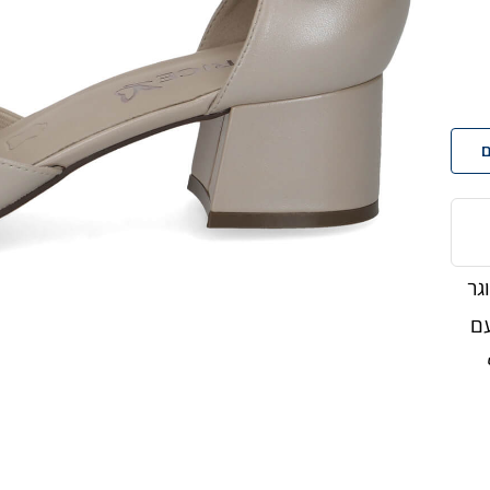
ם
שסוגר
עם