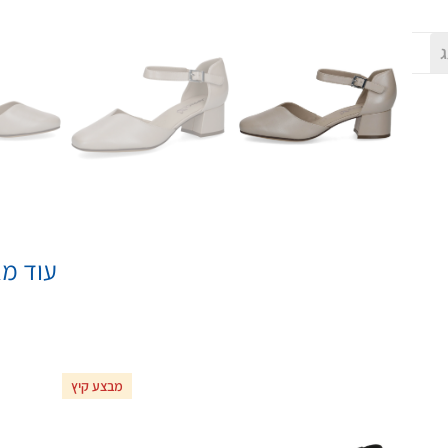
ג
עוד מא
מבצע קיץ