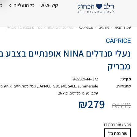
קיץ 2026
כל הנעליים
כל
עמוד הבית
>
מותגים
>
CAPRICE
>
נעלי סנדלים NINA אופנתיים בצבע בז' מבריק
CAPRICE
נעלי סנדלים NINA אופנתיים בצבע 
מבריק
מק"ט:
9-22309-44--372
קטגוריות:
summersale
,
SALE
,
s40
,
S30
,
CAPRICE
,
נעלי כלות חגים ואירועים
,
עקב
,
נשים
,
סנדלים
,
קיץ 26
₪
279
₪
399
צבע
: עור נפה בז'
עור נפה בז'